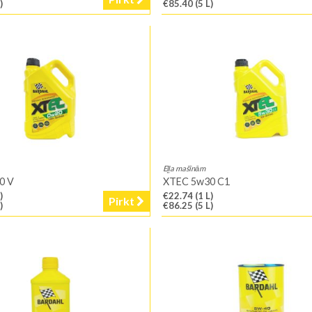
)
€85.40
(5 L)
Eļļa mašīnām
0 V
XTEC 5w30 C1
)
€22.74
(1 L)
Pirkt
)
€86.25
(5 L)