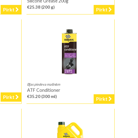
Silicone Grease 200g
€25.38
(200 g)
Pirkt
Pirkt
Eļļas piedeva mašīnām
ATF Conditioner
Pirkt
€35.20
(300 ml)
Pirkt