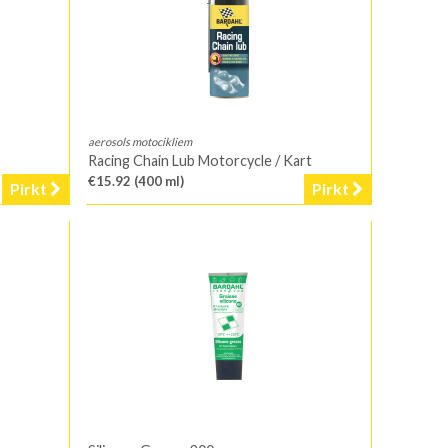
aerosols motocikliem
Racing Chain Lub Motorcycle / Kart
€15.92
(400 ml)
Pirkt
Pirkt