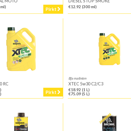
AL MOTO
DIESEL STOP SMOKE
 ml)
€12.92
(300 ml)
Pirkt
Eļļa mašīnām
0 RC
XTEC 5w30 C2/C3
)
€18.92
(1 L)
Pirkt
)
€75.09
(5 L)