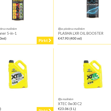
edeva mašīnām
Eļļas piedeva mašīnām
aner 5-in-1
PLASMA LXR OIL BOOSTER
0ml)
€47.90
(400 ml)
Pirkt
Eļļa mašīnām
XTEC 0w30 C2
)
€23.06
(1 L)
Pirkt