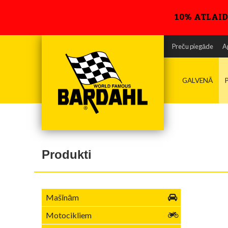
10% ATLAID
Preču piegāde
A
GALVENĀ
Produkti
Mašīnām
Motocikliem