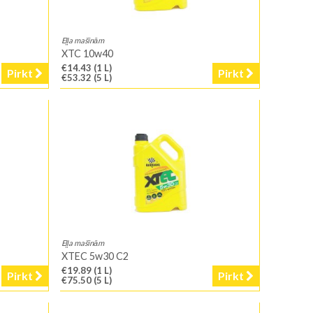
Eļļa mašīnām
XTC 10w40
€14.43
(1 L)
Pirkt
Pirkt
€53.32
(5 L)
Eļļa mašīnām
XTEC 5w30 C2
€19.89
(1 L)
Pirkt
Pirkt
€75.50
(5 L)