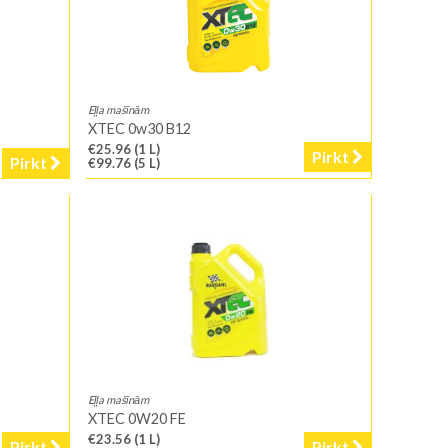
Eļļa mašīnām
XTEC 0w30 B12
€25.96
(1 L)
Pirkt
Pirkt
€99.76
(5 L)
Eļļa mašīnām
XTEC 0W20 FE
€23.56
(1 L)
Pirkt
Pirkt