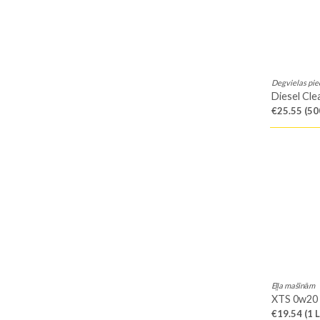
Degvielas pi
Diesel Cle
€25.55
(50
Eļļa mašīnām
XTS 0w20
€19.54
(1 L