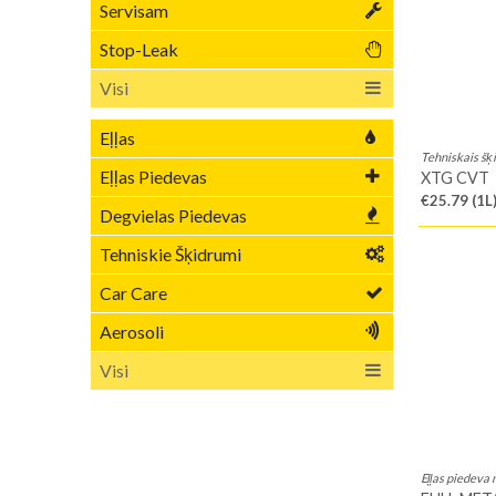
Servisam
Stop-Leak
Visi
Eļļas
Tehniskais š
Eļļas Piedevas
XTG CVT
€25.79
(1L
Degvielas Piedevas
Tehniskie Šķidrumi
Car Care
Aerosoli
Visi
Eļļas piedeva