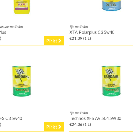
ķidrums mašīnām
Eļļa mašīnām
Plus
XTA Polarplus C3 5w40
)
€21.09
(1 L)
Pirkt
Eļļa mašīnām
FS C3 5w40
Technos XFS AV 504 5W30
)
€24.06
(1 L)
Pirkt