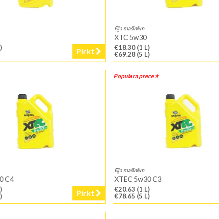
Eļļa mašīnām
XTC 5w30
)
€18.30
(1 L)
Pirkt
€69.28
(5 L)
Populāra prece ⭐️
Eļļa mašīnām
0 C4
XTEC 5w30 C3
)
€20.63
(1 L)
Pirkt
)
€78.65
(5 L)