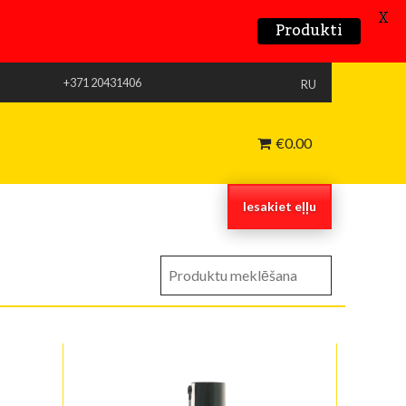
X
Produkti
+371 20431406
RU
€
0.00
Iesakiet eļļu