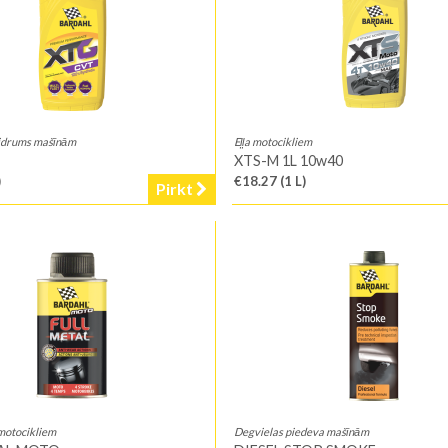
ķidrums mašīnām
Eļļa motocikliem
XTS-M 1L 10w40
)
€18.27
(1 L)
Pirkt
 motocikliem
Degvielas piedeva mašīnām