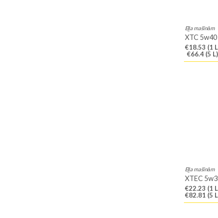
Eļļa mašīnām
XTC 5w40
€18.53
(1 L
€66.4
(5 L)
Eļļa mašīnām
XTEC 5w3
€22.23
(1 L
€82.81
(5 L