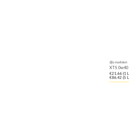
Eļļa mašīnām
XTS 0w40
€21.66
(1 L
€86.42
(5 L