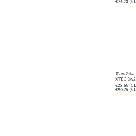
€76.23
(5 L
Eļļa mašīnām
XTEC 0w2
€22.68
(1 L
€90.75
(5 L