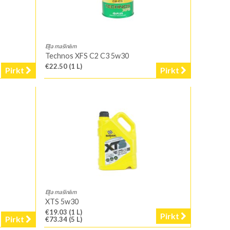
Eļļa mašīnām
Technos XFS C2 C3 5w30
€22.50
(1 L)
Pirkt
Pirkt
Eļļa mašīnām
XTS 5w30
€19.03
(1 L)
Pirkt
Pirkt
€73.34
(5 L)