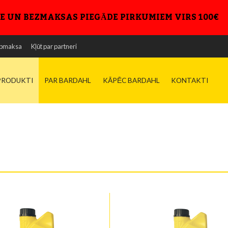
E UN BEZMAKSAS PIEGĀDE PIRKUMIEM VIRS 100€
pmaksa
Kļūt par partneri
PRODUKTI
PAR BARDAHL
KĀPĒC BARDAHL
KONTAKTI