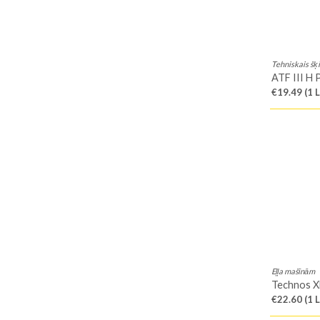
Tehniskais š
ATF III H 
€19.49
(1 L
Eļļa mašīnām
Technos X
€22.60
(1 L