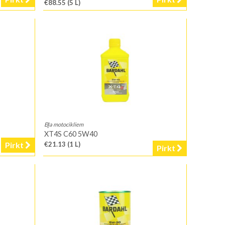
€88.55
(5 L)
Eļļa motocikliem
XT4S C60 5W40
Pirkt
€21.13
(1 L)
Pirkt