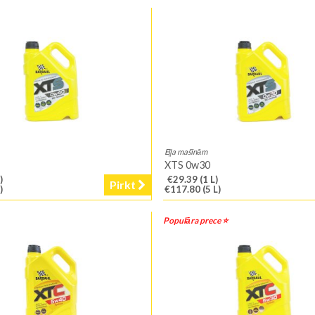
Eļļa mašīnām
XTS 0w30
)
€29.39
(1 L)
Pirkt
)
€117.80
(5 L)
Populāra prece ⭐️