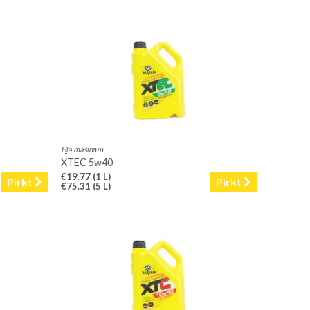
Eļļa mašīnām
XTEC 5w40
€19.77
(1 L)
Pirkt
Pirkt
€75.31
(5 L)