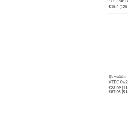
FULL MET
€15.4
(125
Eļļa mašīnām
XTEC 0w2
€23.09
(1 L
€87.05
(5 L