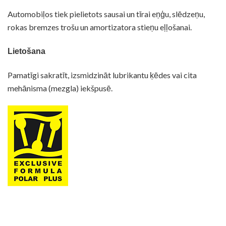
Automobiļos tiek pielietots sausai un tīrai eņģu, slēdzeņu,
rokas bremzes trošu un amortizatora stieņu eļļošanai.
Tehniskā datu lapa
Drošības datu lapa
Lietošana
Pamatīgi sakratīt, izsmidzināt lubrikantu ķēdes vai cita
mehānisma (mezgla) iekšpusē.