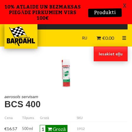
X
10% ATLAIDE UN BEZMAKSAS
Produkti
PIEGĀDE PIRKUMIEM VIRS
100€
€
0.00
☰
RU
Iesakiet eļļu
aerosols servisam
BCS 400
Cena
Tilpums
Grozā
SKU
Grozā
€16.57
500 ml
1912