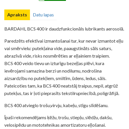
Apraksts
Datu lapas
BARDAHL BCS 400 ir daudzfunkcionāls lubrikants aerosolā.
Paredzēts efektīvai izmantošanai tur, kur nevar izmantot eļļu
vai smērvielu: putekļaina vide, paaugstināts sāls saturs,
abrazīvā vide, risks nosmērēties ar eļļainiem traipiem.
BCS 400 veido tievu un izturīgu bezeļļas plēvi, kura
ievērojami samazina berzi un nodilumu, nodrošina
aizsardzību no putekļiem, smiltīm, ūdens, ledus, sāls.
Pateicoties tam, ka BCS 400 neatstāj traipus, nepil, atgrūž
putekļus, tas ir ļoti pieprasīts tekstilrupniecībā, poligrāfijā.
BCS 400 atvieglo trošu,virvju, kabeļu, stīgu slīdēšanu.
Īpaši rekomendējams ķēžu, trošu, stiepļu, slēdžu, dakšu,
velosipēdu un mototehnikas amortizatoru eļļošanai.