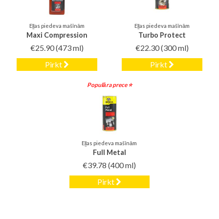
Eļļas piedeva mašīnām
Eļļas piedeva mašīnām
Maxi Compression
Turbo Protect
€25.90
(473 ml)
€22.30
(300 ml)
Pirkt
Pirkt
Populāra prece ⭐️
Eļļas piedeva mašīnām
Full Metal
€39.78
(400 ml)
Pirkt