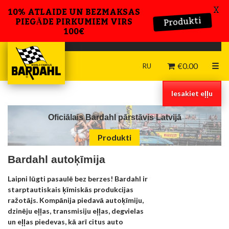
X
10% ATLAIDE UN BEZMAKSAS
Produkti
PIEGĀDE PIRKUMIEM VIRS
100€
€
0.00
☰
RU
Iesakiet eļļu
Oficiālais Bardahl pārstāvis Latvijā
Produkti
Bardahl autoķīmija
Laipni lūgti pasaulē bez berzes! Bardahl ir
starptautiskais ķīmiskās produkcijas
ražotājs. Kompānija piedavā autoķīmiju,
dzinēju eļļas, transmisiju eļļas, degvielas
un eļļas piedevas, kā arī citus auto