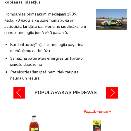
kopšanas līdzekļus.
Kompānijas pirmsākumi meklējami 1939.
gadā. 78 gadu laikā uzņēmums auga un
attīstījās, lai kļūtu par vienu no jaudīgākajiem
nanotehnoloģiju jomā visā pasaulē.
Bardahl autoķīmijas tehnoloģija pagarina
mehānismu darbmūžu
Samazina patērētās enerģijas un kaitīgo
izmešu daudzumu
Pateicoties šīm īpašībām, tiek taupīta
nauda un resursi
POPULĀRĀKĀS PIEDEVAS
Populāra prece ⭐️