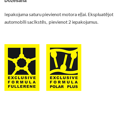
Dozēšana
Drošības datu lapa
Iepakojuma saturu pievienot motora eļļai. Ekspluatējot
automobīli sacīkstēs, pievienot 2 iepakojumus.