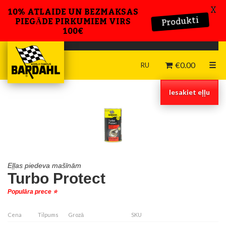
X
10% ATLAIDE UN BEZMAKSAS
Produkti
PIEGĀDE PIRKUMIEM VIRS
100€
€
0.00
☰
RU
Iesakiet eļļu
Eļļas piedeva mašīnām
Turbo Protect
Populāra prece ⭐️
Cena
Tilpums
Grozā
SKU