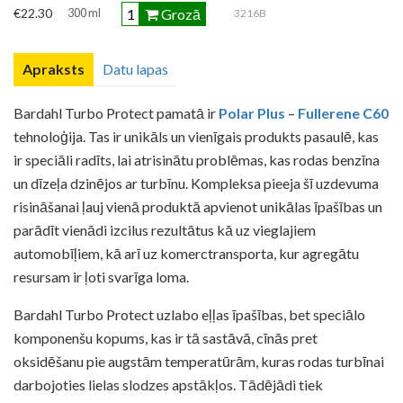
Grozā
€22.30
300 ml
3216B
Apraksts
Datu lapas
Bardahl Turbo Protect pamatā ir
Polar Plus
–
Fullerene C60
tehnoloģija. Tas ir unikāls un vienīgais produkts pasaulē, kas
ir speciāli radīts, lai atrisinātu problēmas, kas rodas benzīna
un dīzeļa dzinējos ar turbīnu. Kompleksa pieeja šī uzdevuma
risināšanai ļauj vienā produktā apvienot unikālas īpašības un
parādīt vienādi izcilus rezultātus kā uz vieglajiem
automobīļiem, kā arī uz komerctransporta, kur agregātu
resursam ir ļoti svarīga loma.
Bardahl Turbo Protect uzlabo eļļas īpašības, bet speciālo
komponenšu kopums, kas ir tā sastāvā, cīnās pret
oksidēšanu pie augstām temperatūrām, kuras rodas turbīnai
darbojoties lielas slodzes apstākļos. Tādējādi tiek