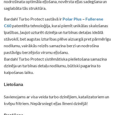
nodrošinata optimāla eļļošana, novērsta eļļas sadegšana un
saglabāta tās struktūra.
Bardahl Turbo Protect sastāvā ir
Polar Plus
–
Fullerene
C60
patentēta tehnoloģija, kurai piemīt unikālas skalošanas
īpašības, ļaujot uzturēt dzinēja un turbīnas detaļas ideālā
stāvoklī, bet augstas izturības plēve aizsargā pret pārmērīgu
nodilumu, vairākās reizēs samazina berzi un nodrošina
pastāvīgu berzējošo virsmu eļļošanu.
Bardahl Turbo Protect sistēmātiska pielietošana samazina
dzinēja un turbīnas detaļu nodilumu, būtiski pagarina to
kalpošanas laiku.
Lietošana
Savienojams ar visa veida turbo dzinējiem, katalizatoriem un
kvēpu filtriem. Nepārsniegt eļļas līmeni dzinējā!