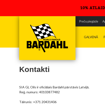
10% ATLAID
Preču piegāde
A
GALVENĀ
Kontakti
SIA GL Oils ir oficiālais Bardahl pārstāvis Latvijā.
Reģ. numurs: 40103877482
Tālrunis: +371 20431406