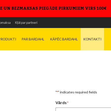
E UN BEZMAKSAS PIEGĀDE PIRKUMIEM VIRS 100€
pmaksa
Kļūt par partneri
PRODUKTI
PAR BARDAHL
KĀPĒC BARDAHL
KONTAKTI
"
" indicates required fields
*
Vārds
*