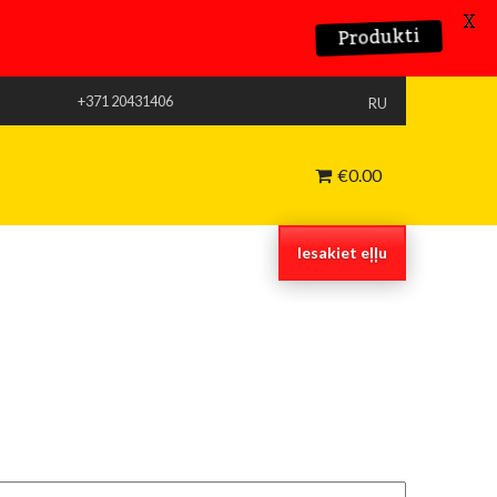
X
Produkti
+371 20431406
RU
€
0.00
Iesakiet eļļu