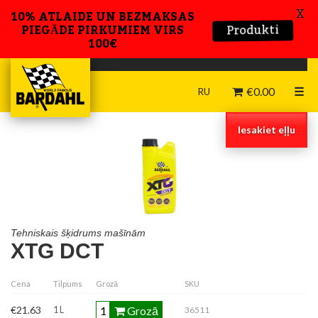
X
10% ATLAIDE UN BEZMAKSAS
Produkti
PIEGĀDE PIRKUMIEM VIRS
100€
€
0.00
☰
RU
Iesakiet eļļu
Tehniskais šķidrums mašīnām
XTG DCT
Tehniskā datu lapa
Drošības datu lapa
Cena
Tilpums
Grozā
SKU
Grozā
€21.63
1 L
36511