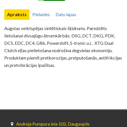
Apraksts
Pielaides
Datu lapas
Augstas veiktspējas sintētiskais šķidrums. Paredzēts
lietošanai divsajūgu ātrumkārbās: DSG, DCT, DKG, PDK,
DCS, EDC, DC4, GR6, Powershift, S-tronic u.c. XTG Dual
Clutch eļļas pielietošana nodrošina degvielas ekonomiju.
Produktam piemīt pretkorozijas, pretputošanās, antifrikcijas
un pretvibrācijas īpašības.
Andreja Pumpura iela 102, Daugavpils