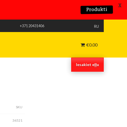
X
Produkti
+371 20431406
RU
€
0.00
Iesakiet eļļu
SKU
36521