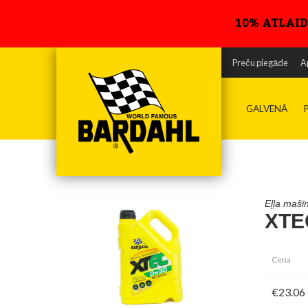
10% ATLAID
Preču piegāde
A
GALVENĀ
Eļļa maš
XTE
Cena
€23.06