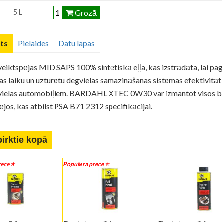
Grozā
5 L
ts
Pielaides
Datu lapas
eiktspējas MID SAPS 100% sintētiskā eļļa, kas izstrādāta, lai pa
s laiku un uzturētu degvielas samazināšanas sistēmas efektivitāt
vielas automobiļiem. BARDAHL XTEC 0W30 var izmantot visos b
ējos, kas atbilst PSA B71 2312 specifikācijai.
pirktie kopā
ece ⭐️
Populāra prece ⭐️