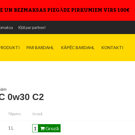
E UN BEZMAKSAS PIEGĀDE PIRKUMIEM VIRS 100€
pmaksa
Kļūt par partneri
PRODUKTI
PAR BARDAHL
KĀPĒC BARDAHL
KONTAKTI
īnām
C 0w30 C2
Tilpums
Grozā
Grozā
1 L