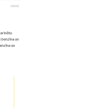
36523
garinātu
i benzīna un
enzīna un