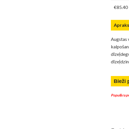
€85.40
Apraks
Augstas v
kalpošana
dīzeļdeg
dīzeļdzin
Bieži 
Populāra pr