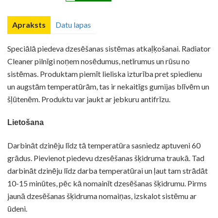
Apraksts
Datu lapas
Speciālā piedeva dzesēšanas sistēmas atkaļķošanai. Radiator
Drošības datu lapa
Cleaner
pilnīgi
noņem
nosēdumus
,
netīrumus un
rūsu
no
sistēmas
. Produktam piemīt
lieliska
izturība pret
spiedienu
un
augstām temperatūrām, tas
ir nekaitīgs
gumijas blīvēm
un
šļūtenēm
. Produktu var jaukt ar jebkuru antifrīzu.
Lietošana
Darbināt dzinēju līdz tā temperatūra sasniedz aptuveni 60
grādus. Pievienot piedevu dzesēšanas šķidruma traukā. Tad
darbināt dzinēju līdz darba temperatūrai un ļaut tam strādāt
10-15 minūtes, pēc kā nomainīt dzesēšanas šķidrumu. Pirms
jaunā dzesēšanas šķidruma nomaiņas, izskalot sistēmu ar
ūdeni.