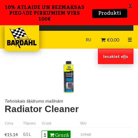
X
10% ATLAIDE UN BEZMAKSAS
Produkti
PIEGĀDE PIRKUMIEM VIRS
100€
€
0.00
☰
RU
Iesakiet eļļu
Tehniskais šķidrums mašīnām
Radiator Cleaner
Cena
Tilpums
Grozā
SKU
Grozā
€15.14
0.5 L
1096B