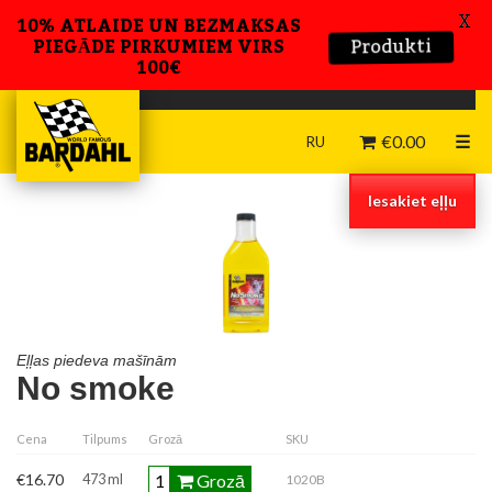
X
10% ATLAIDE UN BEZMAKSAS
Produkti
PIEGĀDE PIRKUMIEM VIRS
100€
€
0.00
☰
RU
Iesakiet eļļu
Eļļas piedeva mašīnām
No smoke
Cena
Tilpums
Grozā
SKU
Grozā
€16.70
473 ml
1020B