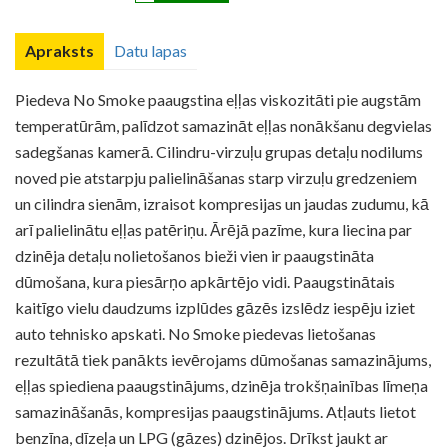
Apraksts
Datu lapas
Piedeva No Smoke paaugstina eļļas viskozitāti pie augstām
temperatūrām, palīdzot samazināt eļļas nonākšanu degvielas
sadegšanas kamerā. Cilindru-virzuļu grupas detaļu nodilums
noved pie atstarpju palielināšanas starp virzuļu gredzeniem
un cilindra sienām, izraisot kompresijas un jaudas zudumu, kā
arī palielinātu eļļas patēriņu. Ārējā pazīme, kura liecina par
dzinēja detaļu nolietošanos bieži vien ir paaugstināta
dūmošana, kura piesārņo apkārtējo vidi. Paaugstinātais
kaitīgo vielu daudzums izplūdes gāzēs izslēdz iespēju iziet
auto tehnisko apskati. No Smoke piedevas lietošanas
rezultātā tiek panākts ievērojams dūmošanas samazinājums,
eļļas spiediena paaugstinājums, dzinēja trokšņainības līmeņa
samazināšanās, kompresijas paaugstinājums. Atļauts lietot
benzīna, dīzeļa un LPG (gāzes) dzinējos. Drīkst jaukt ar