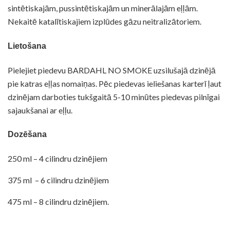
sintētiskajām, pussintētiskajām un minerālajām eļļām.
Nekaitē katalītiskajiem izplūdes gāzu neitralizātoriem.
Drošības datu lapa
Lietošana
Pielejiet piedevu BARDAHL NO SMOKE uzsilušajā dzinējā
pie katras eļļas nomaiņas. Pēc piedevas ieliešanas karterī ļaut
dzinējam darboties tukšgaitā 5-10 minūtes piedevas pilnīgai
sajaukšanai ar eļļu.
Dozēšana
250 ml – 4 cilindru dzinējiem
375 ml – 6 cilindru dzinējiem
475 ml – 8 cilindru dzinējiem.