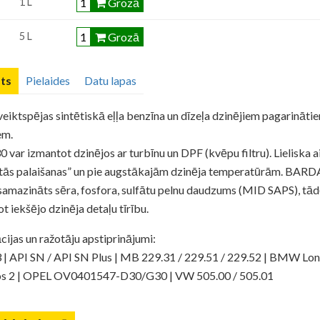
Grozā
1 L
Grozā
5 L
ts
Pielaides
Datu lapas
eiktspējas sintētiskā eļļa benzīna un dīzeļa dzinējiem pagarināt
em.
var izmantot dzinējos ar turbīnu un DPF (kvēpu filtru). Lieliska 
stās palaišanas” un pie augstākajām dzinēja temperatūrām. BA
samazināts sēra, fosfora, sulfātu pelnu daudzums (MID SAPS), tād
t iekšējo dzinēja detaļu tīrību.
cijas un ražotāju apstiprinājumi:
| API SN / API SN Plus | MB 229.31 / 229.51 / 229.52 | BMW Long
s 2 | OPEL OV0401547-D30/G30 | VW 505.00 / 505.01