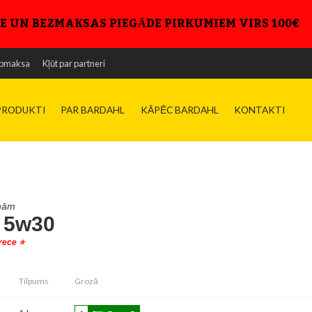
E UN BEZMAKSAS PIEGĀDE PIRKUMIEM VIRS 100€
niskā datu lapa
pmaksa
Kļūt par partneri
šības datu lapa
PRODUKTI
PAR BARDAHL
KĀPĒC BARDAHL
KONTAKTI
īnām
 5w30
rece ⭐️
Tilpums
Grozā