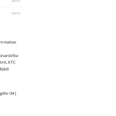
36311
36313
iem maiņas
aizsardzība
RDAHL XTC
ējādi
life-04 |