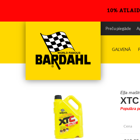
10% ATLAID
Teh
Preču piegāde
A
Dro
GALVENĀ
Eļļa maš
XTC
Populāra p
Cena