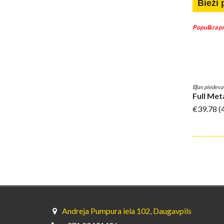
Bieži 
Populāra pr
Eļļas piedev
Full Met
€39.78
(
Andreja Pumpura iela 102, Daugavpils