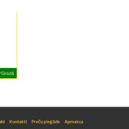
Grozā
ahl
Kontakti
Preču piegāde
Apmaksa