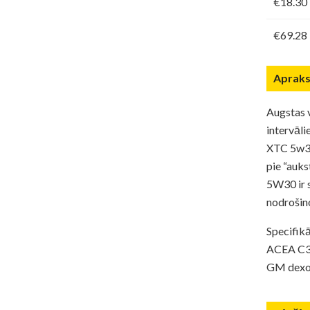
€18.30
€69.28
Apraks
Augstas v
intervāli
XTC 5w30 
pie “auk
5W30 ir 
nodrošino
Specifikā
ACEA C3 
GM dexo