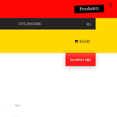
X
Produkti
+371 20431406
RU
€
0.00
Iesakiet eļļu
SKU