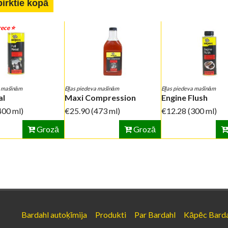
pirktie kopā
ece ⭐️
a mašīnām
Eļļas piedeva mašīnām
Eļļas piedeva mašīnām
al
Maxi Compression
Engine Flush
400 ml)
€25.90
(473 ml)
€12.28
(300 ml)
Grozā
Grozā
Bardahl autoķīmija
Produkti
Par Bardahl
Kāpēc Bard