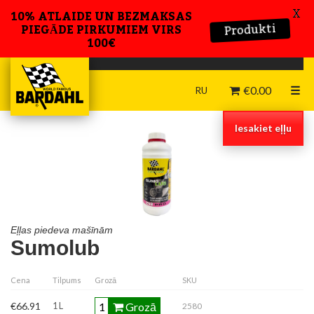
X
10% ATLAIDE UN BEZMAKSAS
Produkti
PIEGĀDE PIRKUMIEM VIRS
100€
€
0.00
☰
RU
Iesakiet eļļu
Eļļas piedeva mašīnām
Sumolub
Cena
Tilpums
Grozā
SKU
Grozā
€66.91
1 L
2580