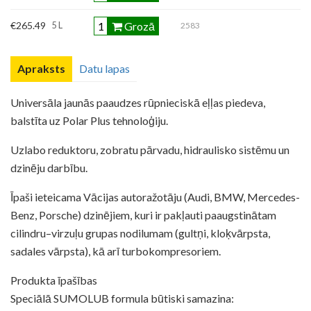
Grozā
€265.49
5 L
2583
Apraksts
Datu lapas
Universāla jaunās paaudzes rūpnieciskā eļļas piedeva,
balstīta uz Polar Plus tehnoloģiju.
Uzlabo reduktoru, zobratu pārvadu, hidraulisko sistēmu un
dzinēju darbību.
Īpaši ieteicama Vācijas autoražotāju (Audi, BMW, Mercedes-
Benz, Porsche) dzinējiem, kuri ir pakļauti paaugstinātam
cilindru–virzuļu grupas nodilumam (gultņi, kloķvārpsta,
sadales vārpsta), kā arī turbokompresoriem.
Produkta īpašības
Speciālā SUMOLUB formula būtiski samazina: