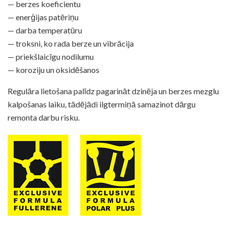
— berzes koeficientu
— enerģijas patēriņu
— darba temperatūru
— troksni, ko rada berze un vibrācija
— priekšlaicīgu nodilumu
Tehniskā datu lapa
— koroziju un oksidēšanos
Drošības datu lapa
Regulāra lietošana palīdz pagarināt dzinēja un berzes mezglu
kalpošanas laiku, tādējādi ilgtermiņā samazinot dārgu
remonta darbu risku.