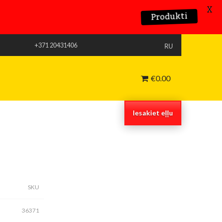
X
Produkti
+371 20431406
RU
€
0.00
Iesakiet eļļu
SKU
36371