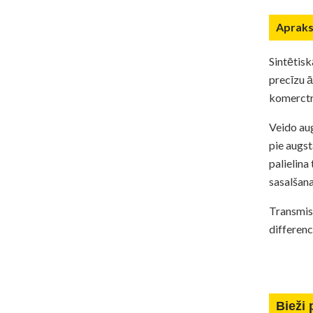
Apraks
Sintētis
precīzu 
komerctr
Veido aug
pie augs
palielina
sasalšan
Transmis
differenc
Bieži 