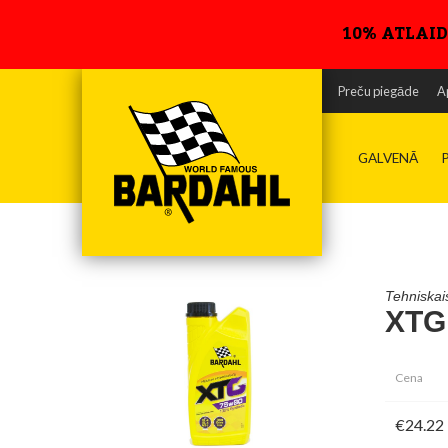
10% ATLAID
Teh
Dro
Preču piegāde
A
GALVENĀ
Tehniskai
XTG
Cena
€24.22