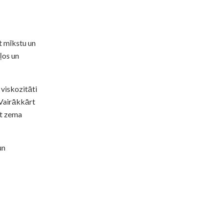
t mīkstu un
ļos un
 viskozitāti
 Vairākkārt
īt zema
un