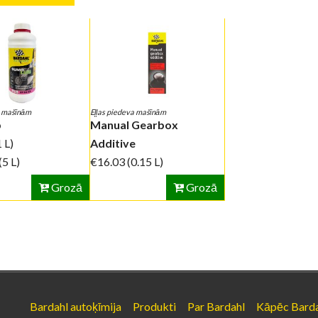
a mašīnām
Eļļas piedeva mašīnām
b
Manual Gearbox
1 L)
Additive
(5 L)
€16.03
(0.15 L)
Grozā
Grozā
Bardahl autoķīmija
Produkti
Par Bardahl
Kāpēc Bard