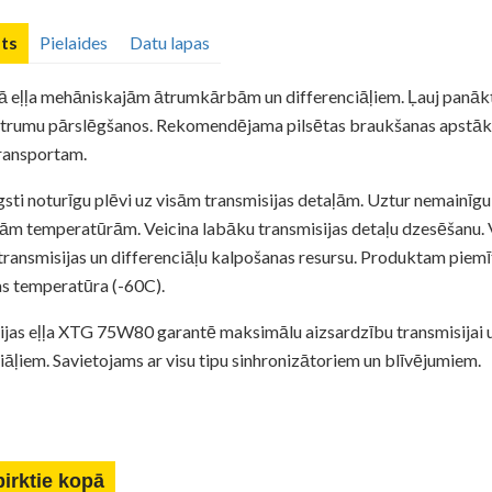
ts
Pielaides
Datu lapas
kā eļļa mehāniskajām ātrumkārbām un differenciāļiem. Ļauj panāk
ātrumu pārslēgšanos. Rekomendējama pilsētas braukšanas apstāk
ansportam.
sti noturīgu plēvi uz visām transmisijas detaļām. Uztur nemainīgu
tām temperatūrām. Veicina labāku transmisijas detaļu dzesēšanu.
 transmisijas un differenciāļu kalpošanas resursu. Produktam piem
as temperatūra (-60C).
ijas eļļa XTG 75W80 garantē maksimālu aizsardzību transmisijai 
iāļiem. Savietojams ar visu tipu sinhronizātoriem un blīvējumiem.
pirktie kopā