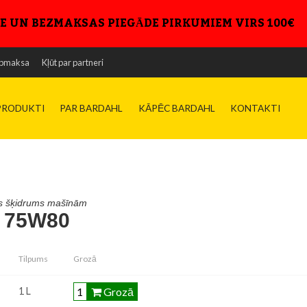
E UN BEZMAKSAS PIEGĀDE PIRKUMIEM VIRS 100€
niskā datu lapa
šības datu lapa
pmaksa
Kļūt par partneri
PRODUKTI
PAR BARDAHL
KĀPĒC BARDAHL
KONTAKTI
s šķidrums mašīnām
 75W80
Tilpums
Grozā
Grozā
1 L