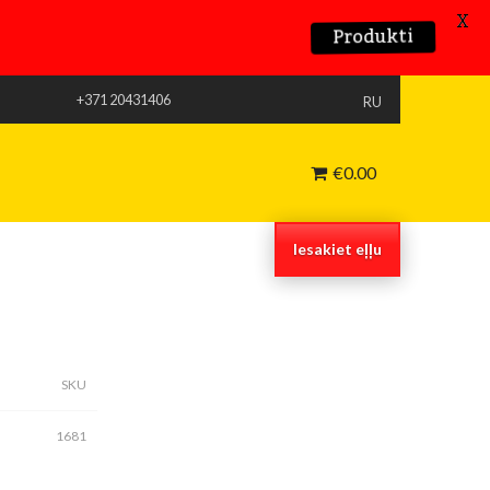
X
Produkti
+371 20431406
RU
€
0.00
Iesakiet eļļu
SKU
1681