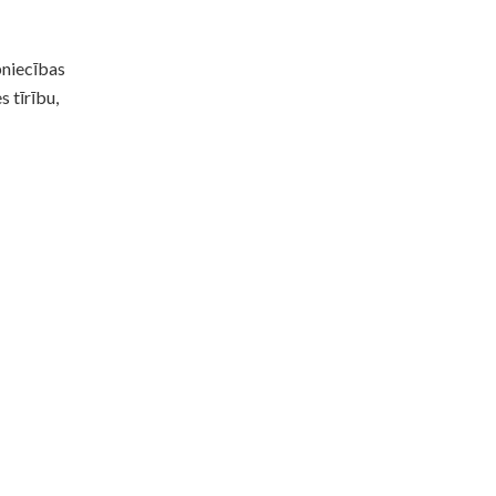
pniecības
 tīrību,