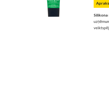
Apraks
Silikon
uzņēmumie
veiktspē