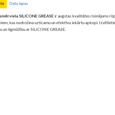
ts
Datu lapas
a smērviela SILICONE GREASE
ir augstas kvalitātes risinājums rū
m, kas nodrošina uzticamu un efektīvu iekārtu apkopi. Izvēlieties
ju un ilgmūžību ar SILICONE GREASE.