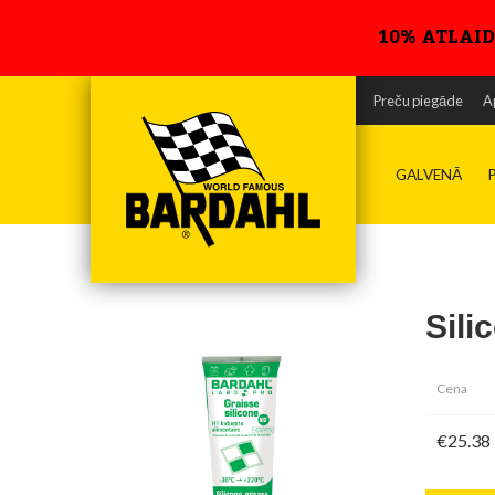
10% ATLAID
Preču piegāde
A
GALVENĀ
Sili
Cena
€25.38