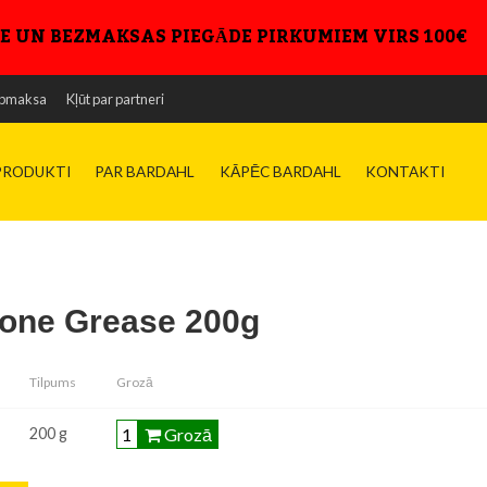
E UN BEZMAKSAS PIEGĀDE PIRKUMIEM VIRS 100€
pmaksa
Kļūt par partneri
PRODUKTI
PAR BARDAHL
KĀPĒC BARDAHL
KONTAKTI
cone Grease 200g
Tilpums
Grozā
Grozā
200 g