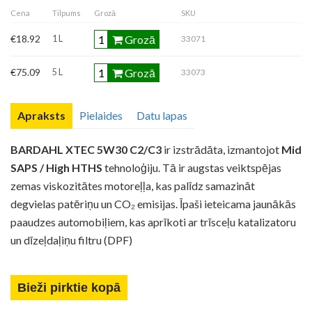
Cena
Tilpums
Grozā
SKU
Tehniskā datu lapa
Grozā
€18.92
1 L
33071
Grozā
€75.09
5 L
33073
Apraksts
Pielaides
Datu lapas
BARDAHL XTEC 5W30 C2/C3
ir izstrādāta, izmantojot
Mid
SAPS / High HTHS
tehnoloģiju. Tā ir augstas veiktspējas
zemas viskozitātes motoreļļa, kas palīdz samazināt
degvielas patēriņu un CO₂ emisijas. Īpaši ieteicama jaunākās
paaudzes automobiļiem, kas aprīkoti ar trīsceļu katalizatoru
un dīzeļdaļiņu filtru (DPF)
Bieži pirktie kopā