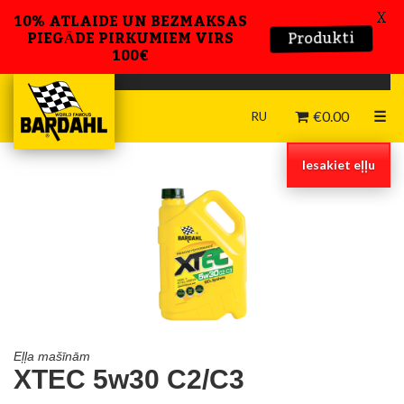
X
10% ATLAIDE UN BEZMAKSAS
Produkti
PIEGĀDE PIRKUMIEM VIRS
100€
€
0.00
☰
RU
Iesakiet eļļu
Eļļa mašīnām
XTEC 5w30 C2/C3