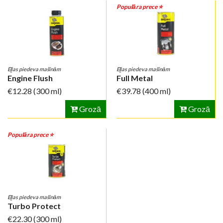
Populāra prece ⭐️
Eļļas piedeva mašīnām
Eļļas piedeva mašīnām
Engine Flush
Full Metal
€12.28
(300 ml)
€39.78
(400 ml)
Grozā
Grozā
Populāra prece ⭐️
Eļļas piedeva mašīnām
Turbo Protect
€22.30
(300 ml)