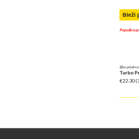
Bieži 
Populāra pr
Eļļas piedev
Turbo P
€22.30
(