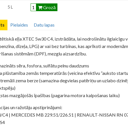
Grozā
5 L
ts
Pielaides
Datu lapas
ētiskā eļļa XTEC 5w30 C4, izstrādāta, lai nodrošinātu ilglaicīgu v
benzīna, dīzeļa, LPG) ar vai bez turbīnas, kas aprīkoti ar modernā
rīšanas sistēmām (DPF), mezglu aizsardzību.
azināts sēra, fosfora, sulfātu pelnu daudzums
a plūstamība zemās temperatūrās (veicina efektīvu “auksto startu
tremāli zema berze (samazina degvielas patēriņu un uzlabo dzinē
ktspēju)
stas mazgājošās īpašības (pagarina motora kalpošanas laiku)
cijas un ražotāju apstiprinājumi:
/C4 | MERCEDES MB 229.51/226.51 | RENAULT-NISSAN RN 07
-S4