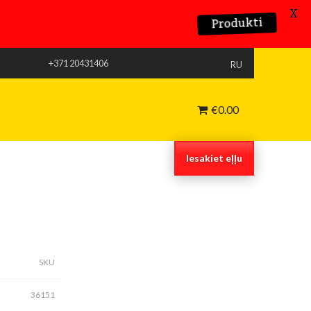
X
Produkti
+371 20431406
RU
€
0.00
Iesakiet eļļu
SKU
36151