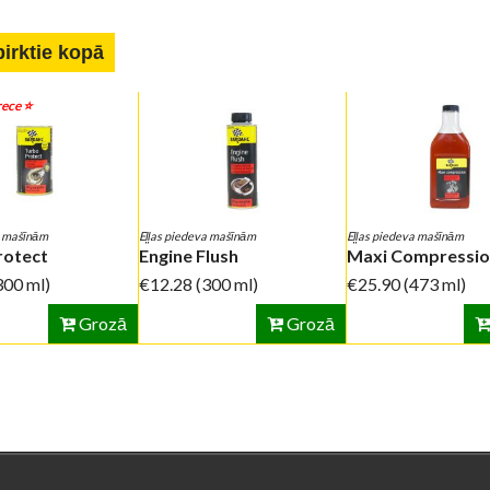
pirktie kopā
ece ⭐️
a mašīnām
Eļļas piedeva mašīnām
Eļļas piedeva mašīnām
rotect
Engine Flush
Maxi Compressio
300 ml)
€12.28
(300 ml)
€25.90
(473 ml)
Grozā
Grozā