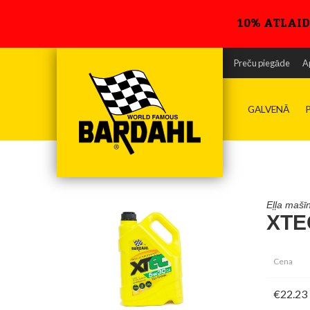
10% ATLAID
Preču piegāde
A
Teh
Dro
GALVENĀ
Eļļa maš
XTE
Cena
€22.23