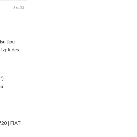
36153
isu tipu
m izplūdes
”)
ja
20 | FIAT