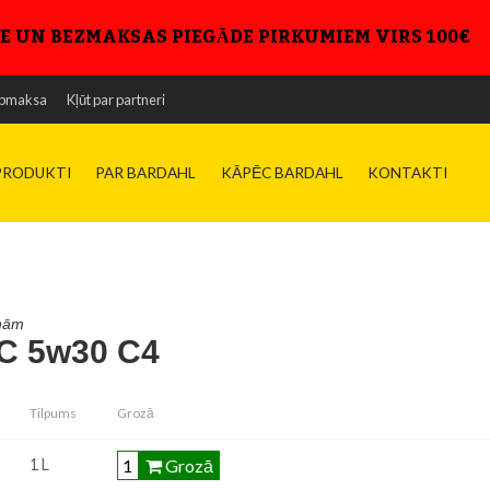
E UN BEZMAKSAS PIEGĀDE PIRKUMIEM VIRS 100€
pmaksa
Kļūt par partneri
niskā datu lapa
šības datu lapa
PRODUKTI
PAR BARDAHL
KĀPĒC BARDAHL
KONTAKTI
īnām
C 5w30 C4
Tilpums
Grozā
Grozā
1 L