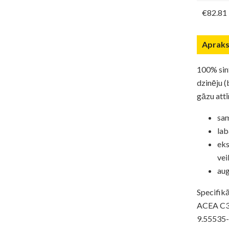
€82.81
Apraks
100% sint
dzinēju (
gāzu attī
sam
lab
eks
vei
aug
Specifikā
ACEA C3
9.55535