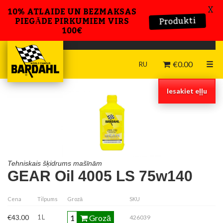
X
10% ATLAIDE UN BEZMAKSAS
Produkti
PIEGĀDE PIRKUMIEM VIRS
100€
€
0.00
☰
RU
Iesakiet eļļu
Tehniskais šķidrums mašīnām
GEAR Oil 4005 LS 75w140
Cena
Tilpums
Grozā
SKU
Grozā
€43.00
1 L
426039