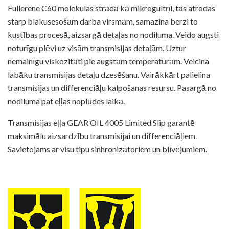
Fullerene C60 molekulas strādā kā mikrogultņi, tās atrodas
starp blakusesošām darba virsmām, samazina berzi to
kustības procesā, aizsargā detaļas no nodiluma. Veido augsti
noturīgu plēvi uz visām transmisijas detaļām. Uztur
nemainīgu viskozitāti pie augstām temperatūrām. Veicina
labāku transmisijas detaļu dzesēšanu. Vairākkārt palielina
transmisijas un differenciāļu kalpošanas resursu. Pasargā no
nodiluma pat eļļas noplūdes laikā.
Tehniskā datu lapa
Transmisijas eļļa GEAR OIL 4005 Limited Slip garantē
Drošības datu lapa
maksimālu aizsardzību transmisijai un differenciāļiem.
Savietojams ar visu tipu sinhronizātoriem un blīvējumiem.