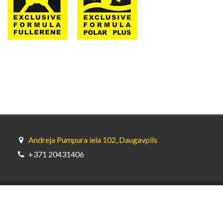
Andreja Pumpura iela 102, Daugavpils
+371 20431406
© Bardahl Latvia (SIA GL Oils) 2026.
Sia GL Oils – oficiālais Bardahl
pārstāvis Latvijā