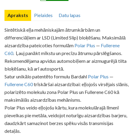
Apraksts
Pielaides
Datu lapas
Sintētiskā eļļa mehāniskajām ātrumkārbām un
differenciāļiem ar LSD (Limited Slip) bloķēšanu. Maksimālā
aizsardzība pateicoties formulām
Polar Plus
—
Fullerene
C60
. Ļauj panākt mīkstu un precīzu ātrumu pārslēgšanos.
Rekomendējama apvidus automobiļiem ar aizmugurējā tilta
bloķēšanu, kā arī autosportā.
Satur unikālo patentēto formulu Bardahl
Polar Plus
—
Fullerene C60
trīskāršai aizsardzībai: eļļojošs virsējais slānis,
polarizēto molekulu zona Polar Plus un Fullerene C60 kā
maksimālās aizsardzības mehānisms.
Polar Plus veido eļļojošu kārtu, kura molekulārajā līmenī
pievelkas pie metāla, veidojot noturīgu aizsardzības barjeru,
daudzkārt samazinot berzes spēku visās transmisijas
detaļās.