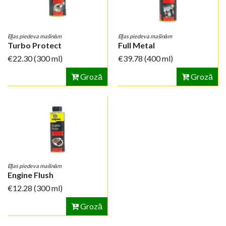
Eļļas piedeva mašīnām
Eļļas piedeva mašīnām
Turbo Protect
Full Metal
€22.30
(300 ml)
€39.78
(400 ml)
Grozā
Grozā
Eļļas piedeva mašīnām
Engine Flush
€12.28
(300 ml)
Grozā