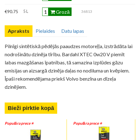
Grozā
€90.75
5 L
36813
Apraksts
Pielaides
Datu lapas
Pilnīgi sintētiskā pēdējās paaudzes motoreļļa, izstrādāta lai
nodrošinātu dzinēja tīrību. Bardahl XTEC 0w20 V piemīt
labas mazgāšanas īpatnības, tā samazina izplūdes gāzu
emisijas un aizsargā dzinēja daļas no nodiluma un kvēpiem.
Īpaši rekomendējama priekš Volvo benzīna un dīzeļa
dzinējiem.
Bieži pirktie kopā
Populāra prece ⭐️
Populāra prece ⭐️