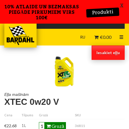
X
10% ATLAIDE UN BEZMAKSAS
Produkti
PIEGĀDE PIRKUMIEM VIRS
100€
€
0.00
☰
RU
Iesakiet eļļu
Eļļa mašīnām
XTEC 0w20 V
Cena
Tilpums
Grozā
SKU
Tehniskā datu lapa
Grozā
€22.68
1 L
36811
Drošības datu lapa