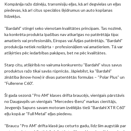
Kompānija ražo dzinēju, transmisiju eļļas, kā arī degvielas un eļļas
piedevas, kā arī citus speciālos šķidrumus un auto kopšanas
līdzekļus.
“Bardahl” stingri seko vienotam kvalitātes principam. Tas nozīmē,
ka konkrēta produkta īpašības nav atkarīgas no patērētāja tipa:
amatieris vai profesionālis, Eiropas vai Āzijas patērētājs. “Bardahl”
produkcija netiek nošķirta – profesionāļiem vai amatieriem. Tā var
atšķirties pēc iedarbības pakāpes, bet ne pēc kvalitātes.
Starp citu, atšķirībā no vairuma konkurentu “Bardahl” visus savus
produktus ražo tikai savās rūpnīcās. Jāpiebilst, ka “Bardahl”
zinātība (know-how) ir divas patentētās formulas – “Polar Plus” un
“Fullerene C60”.
Šī gada sezonā “Pro AM” klases drifta braucējs, vienīgais pārstāvis
no Daugavpils un vienīgais “Mercedes-Benz” markas cienītājs,
Jevgenijs Sapuns savam motoram izvēlējās tieši “Bardahl XTR C60”
eļļu kopā ar “Full Metal” eļļas piedevu.
“Braucu “Pro AM” drifta klasē jau ceturto gadu, līdz šim augstāk par