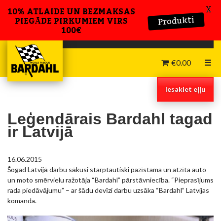
X
10% ATLAIDE UN BEZMAKSAS
PIEGĀDE PIRKUMIEM VIRS
Produkti
100€
€
0.00
☰
Iesakiet eļļu
Leģendārais Bardahl tagad
ir Latvijā
16.06.2015
Šogad Latvijā darbu sākusi starptautiski pazīstama un atzīta auto
un moto smērvielu ražotāja “Bardahl” pārstāvniecība. “Pieprasījums
rada piedāvājumu” – ar šādu devīzi darbu uzsāka “Bardahl” Latvijas
komanda.