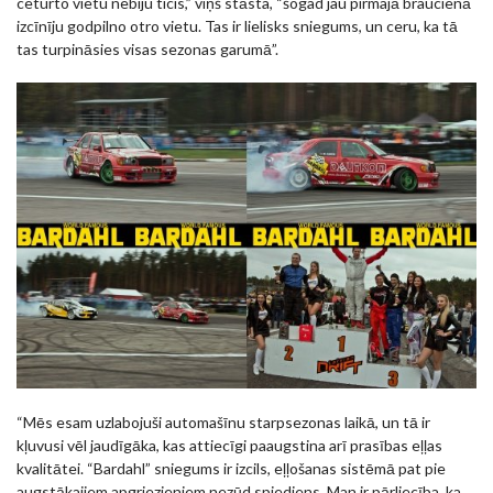
ceturto vietu nebiju ticis,” viņš stāsta, “šogad jau pirmajā braucienā
izcīnīju godpilno otro vietu. Tas ir lielisks sniegums, un ceru, ka tā
tas turpināsies visas sezonas garumā”.
“Mēs esam uzlabojuši automašīnu starpsezonas laikā, un tā ir
kļuvusi vēl jaudīgāka, kas attiecīgi paaugstina arī prasības eļļas
kvalitātei. “Bardahl” sniegums ir izcils, eļļošanas sistēmā pat pie
augstākajiem apgriezieniem nezūd spiediens. Man ir pārliecība, ka