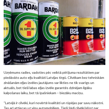
Uzņēmums radies, vadoties pēc veiktā pētījuma rezultātiem par
piedāvāto auto eļļu kvalitāti Latvijas tirgū. Cilvēkam bez tehniskām
zināšanām eļļas izvēles jautājums var likties ne tik svarīgs un
aktuāls, bet tieši labas eļļas izvēle garantēs dzinējam ilgāku
kalpošanas laiku, bet tā īpašniekam – biezāku maciņu.
“Latvijā ir cilvēki, kuri novērtē kvalitāti un rūpējas par savu nākotni.
Tas arī attiecas uz viņu automobiļiem. Tieši šādi cilvēki kļūst par