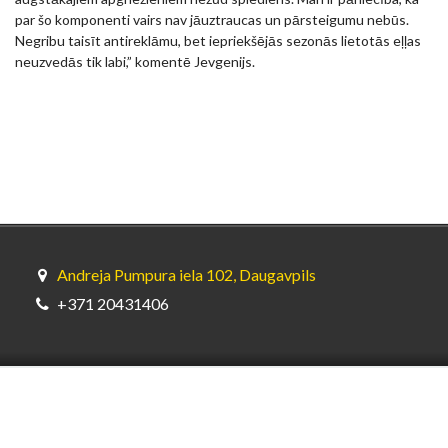
par šo komponenti vairs nav jāuztraucas un pārsteigumu nebūs.
Negribu taisīt antireklāmu, bet iepriekšējās sezonās lietotās eļļas
neuzvedās tik labi,” komentē Jevgenijs.
Andreja Pumpura iela 102, Daugavpils
+371 20431406
© Bardahl Latvia (SIA GL Oils) 2026.
Sia GL Oils – oficiālais Bardahl
pārstāvis Latvijā