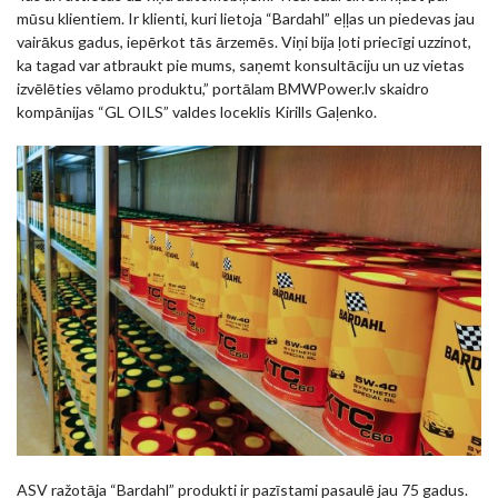
mūsu klientiem. Ir klienti, kuri lietoja “Bardahl” eļļas un piedevas jau
vairākus gadus, iepērkot tās ārzemēs. Viņi bija ļoti priecīgi uzzinot,
ka tagad var atbraukt pie mums, saņemt konsultāciju un uz vietas
izvēlēties vēlamo produktu,” portālam BMWPower.lv skaidro
kompānijas “GL OILS” valdes loceklis Kirills Gaļenko.
ASV ražotāja “Bardahl” produkti ir pazīstami pasaulē jau 75 gadus.