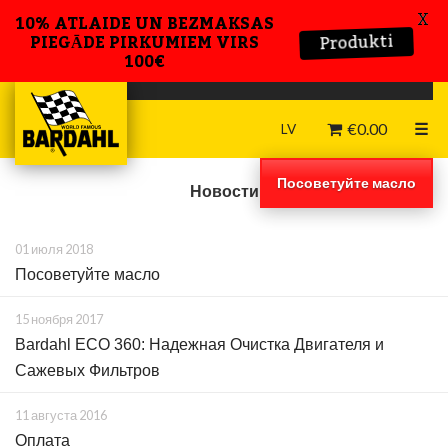
X
10% ATLAIDE UN BEZMAKSAS
Produkti
PIEGĀDE PIRKUMIEM VIRS
100€
€
0.00
☰
LV
Посоветуйте масло
Новости
01 июля 2018
Посоветуйте масло
15 ноября 2017
Bardahl ECO 360: Надежная Очистка Двигателя и
Сажевых Фильтров
11 августа 2016
Оплата