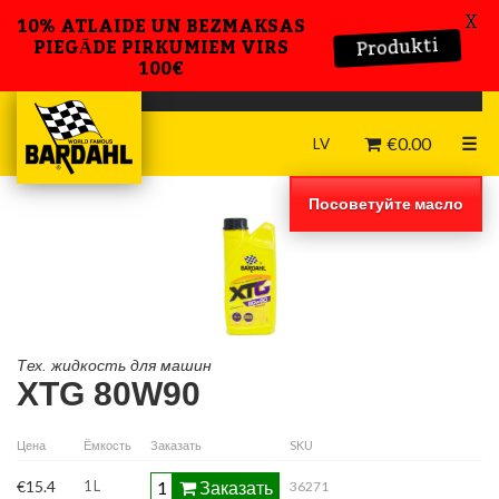
X
10% ATLAIDE UN BEZMAKSAS
Produkti
PIEGĀDE PIRKUMIEM VIRS
100€
€
0.00
☰
LV
Посоветуйте масло
Тех. жидкость для машин
XTG 80W90
Цена
Ёмкость
Заказать
SKU
Лист технических данных
Заказать
€15.4
1 L
36271
Паспорт безопасности химической продукции