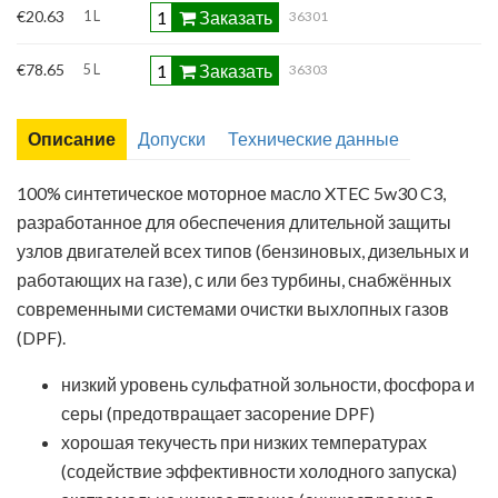
Заказать
€20.63
1 L
36301
Заказать
€78.65
5 L
36303
Описание
Допуски
Технические данные
100% синтетическое моторное масло XTEC 5w30 C3,
разработанное для обеспечения длительной защиты
узлов двигателей всех типов (бензиновых, дизельных и
работающих на газе), с или без турбины, снабжённых
современными системами очистки выхлопных газов
(DPF).
низкий уровень сульфатной зольности, фосфора и
серы (предотвращает засорение DPF)
Лист технических данных
хорошая текучесть при низких температурах
Паспорт безопасности химической продукции
(содействие эффективности холодного запуска)