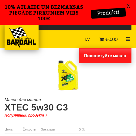
X
10% ATLAIDE UN BEZMAKSAS
Produkti
PIEGĀDE PIRKUMIEM VIRS
100€
€
0.00
☰
LV
Посоветуйте масло
Масло для машин
XTEC 5w30 C3
Популярный продукт ⭐️
Цена
Ёмкость
Заказать
SKU