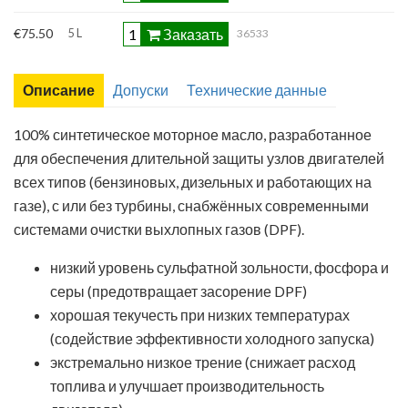
Заказать
€75.50
5 L
36533
Описание
Допуски
Технические данные
100% синтетическое моторное масло, разработанное
для обеспечения длительной защиты узлов двигателей
всех типов (бензиновых, дизельных и работающих на
газе), с или без турбины, снабжённых современными
системами очистки выхлопных газов (DPF).
Лист технических данных
низкий уровень сульфатной зольности, фосфора и
Паспорт безопасности химической продукции
серы (предотвращает засорение DPF)
хорошая текучесть при низких температурах
(содействие эффективности холодного запуска)
экстремально низкое трение (снижает расход
топлива и улучшает производительность