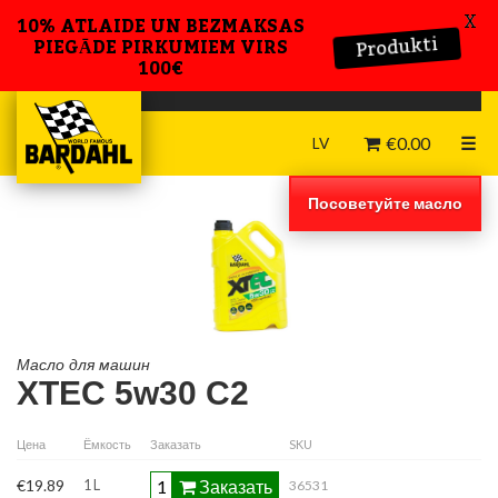
X
10% ATLAIDE UN BEZMAKSAS
Produkti
PIEGĀDE PIRKUMIEM VIRS
100€
€
0.00
☰
LV
Посоветуйте масло
Масло для машин
XTEC 5w30 C2
Цена
Ёмкость
Заказать
SKU
Заказать
€19.89
1 L
36531