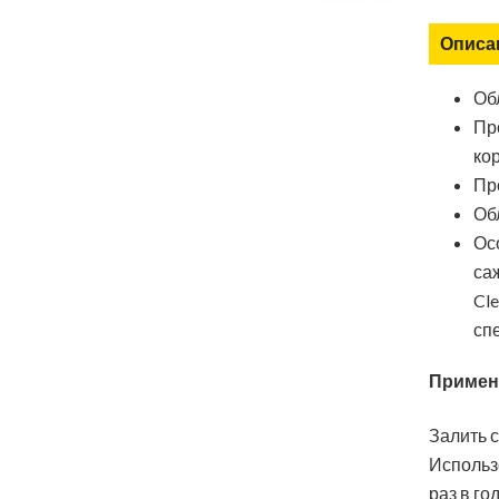
Описа
Об
Пр
ко
Пр
Об
Ос
саж
Cl
сп
Примен
Залить 
Использ
раз в год