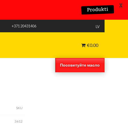
X
Produkti
+371 20431406
LV
€
0.00
Посоветуйте масло
SKU
3612