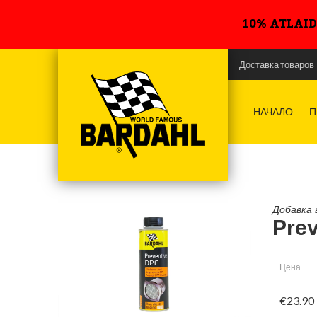
10% ATLAID
Доставка товаров
Ли
Па
НАЧАЛО
П
Добавка 
Prev
Цена
€23.90