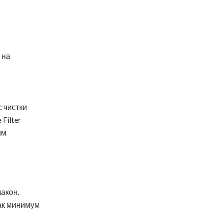
 на
 чистки
Filter
им
акон.
ак минимум