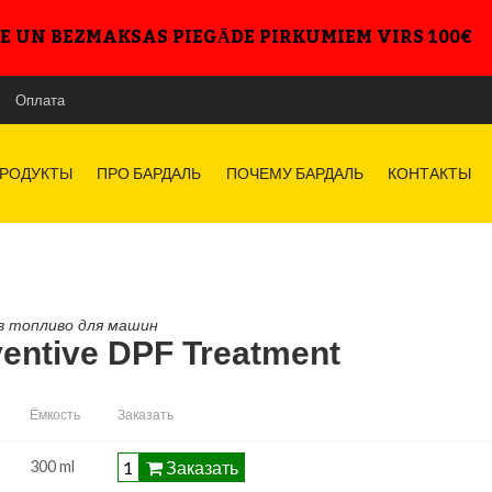
E UN BEZMAKSAS PIEGĀDE PIRKUMIEM VIRS 100€
Оплата
ст технических данных
спорт безопасности химической продукции
РОДУКТЫ
ПРО БАРДАЛЬ
ПОЧЕМУ БАРДАЛЬ
КОНТАКТЫ
в топливо для машин
entive DPF Treatment
Ёмкость
Заказать
Заказать
300 ml