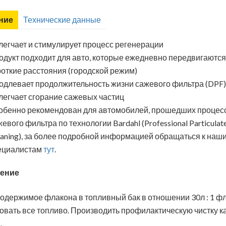
ние
Технические данные
легчает и стимулирует процесс регенерации
одукт подходит для авто, которые ежедневно передвигаются
роткие расстояния (городской режим)
одлевает продолжительность жизни сажевого фильтра (DPF)
легчает сгорание сажевых частиц
обенно рекомендован для автомобилей, прошедших процесс
евого фильтра по технологии Bardahl (Professional Particulate 
eaning), за более подробной информацией обращаться к наш
ециалистам
тут
.
ение
содержимое флакона в топливный бак в отношении 30л : 1 фл
овать все топливо. Производить профилактическую чистку к
.