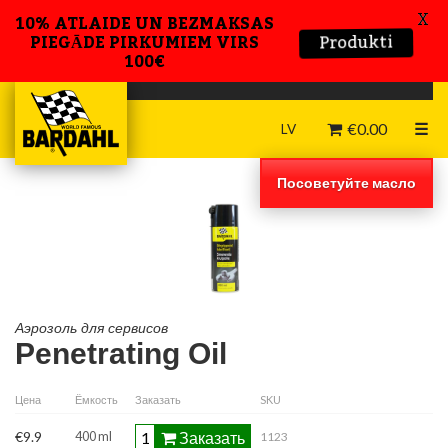
X
10% ATLAIDE UN BEZMAKSAS
Produkti
PIEGĀDE PIRKUMIEM VIRS
100€
€
0.00
☰
LV
Посоветуйте масло
Aэрозоль для сервисов
Penetrating Oil
Цена
Ёмкость
Заказать
SKU
Заказать
€9.9
400 ml
1123