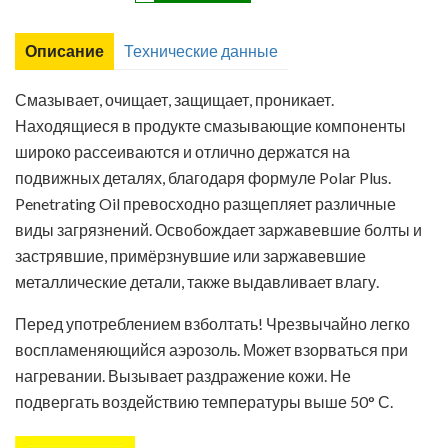
Описание
Технические данные
Смазывает, очищает, защищает, проникает.
Находящиеся в продукте смазывающие компоненты
широко рассеиваются и отлично держатся на
подвижных деталях, благодаря формуле Polar Plus.
Penetrating Oil превосходно разщепляет различные
виды загрязнений. Освобождает заржавевшие болты и
застрявшие, примёрзнувшие или заржавевшие
металлические детали, также выдавливает влагу.
Лист технических данных
Паспорт безопасности химической продукции
Перед употреблением взболтать! Чрезвычайно легко
воспламеняющийся аэрозоль. Может взорваться при
нагревании. Вызывает раздражение кожи. Не
подвергать воздействию температуры выше
50° С.