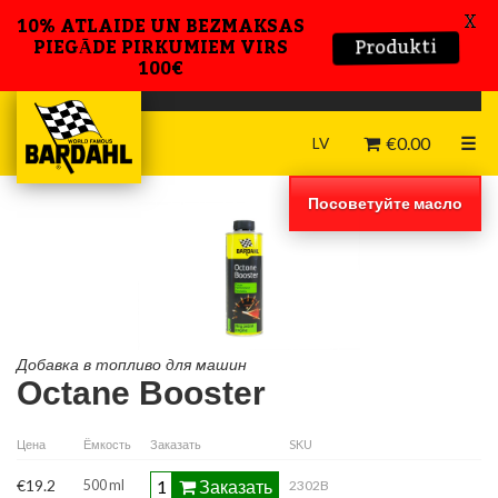
X
10% ATLAIDE UN BEZMAKSAS
Produkti
PIEGĀDE PIRKUMIEM VIRS
100€
€
0.00
☰
LV
Посоветуйте масло
Добавка в топливо для машин
Octane Booster
Цена
Ёмкость
Заказать
SKU
Заказать
€19.2
500 ml
2302B