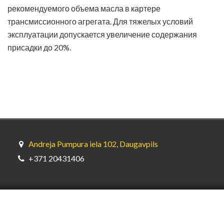
рекомендуемого объема масла в картере
трансмиссионного агрегата. Для тяжелых условий
эксплуатации допускается увеличение содержания
присадки до 20%.
Andreja Pumpura iela 102, Daugavpils
+371 20431406
© Bardahl Latvia (SIA GL Oils) 2026.
SIA GL Oils — официальный
представитель Bardahl в Латвии.