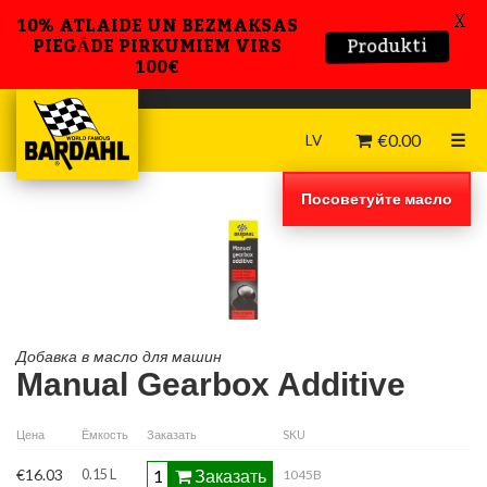
X
10% ATLAIDE UN BEZMAKSAS
Produkti
PIEGĀDE PIRKUMIEM VIRS
100€
€
0.00
☰
LV
Посоветуйте масло
Добавка в масло для машин
Manual Gearbox Additive
Цена
Ёмкость
Заказать
SKU
Заказать
€16.03
0.15 L
1045B