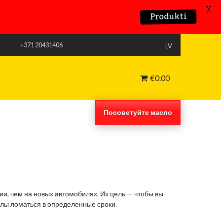
X
Produkti
+371 20431406
LV
€
0.00
Посоветуйте масло
и, чем на новых автомобилях. Их цель — чтобы вы
узлы ломаться в определенные сроки.