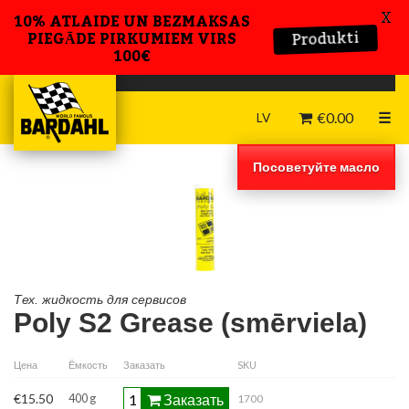
X
10% ATLAIDE UN BEZMAKSAS
Produkti
PIEGĀDE PIRKUMIEM VIRS
100€
€
0.00
☰
LV
Посоветуйте масло
Тех. жидкость для сервисов
Poly S2 Grease (smērviela)
Цена
Ёмкость
Заказать
SKU
Заказать
€15.50
400 g
1700