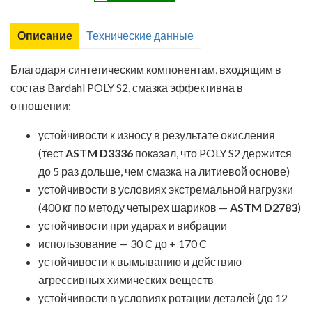
Описание
Технические данные
Благодаря синтетическим компонентам, входящим в
состав Bardahl POLY S2, смазка эффективна в
отношении:
устойчивости к износу в результате окисления
(тест
ASTM D3336
показал, что POLY S2 держится
до 5 раз дольше, чем смазка на литиевой основе)
устойчивости в условиях экстремальной нагрузки
(400 кг по методу четырех шариков —
ASTM D2783
)
устойчивости при ударах и вибрации
использование — 30 C до + 170 C
устойчивости к вымыванию и действию
агрессивных химических веществ
устойчивости в условиях ротации деталей (до 12