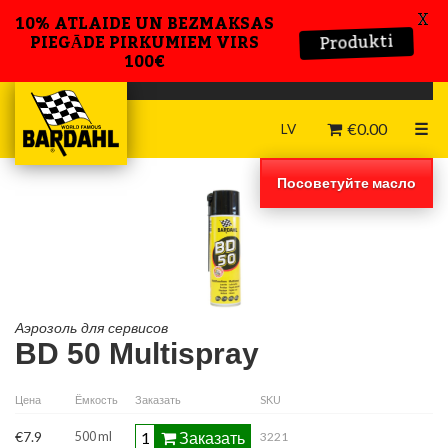
X
10% ATLAIDE UN BEZMAKSAS
Produkti
PIEGĀDE PIRKUMIEM VIRS
100€
€
0.00
☰
LV
Посоветуйте масло
Aэрозоль для сервисов
BD 50 Multispray
Цена
Ёмкость
Заказать
SKU
Заказать
€7.9
500 ml
3221