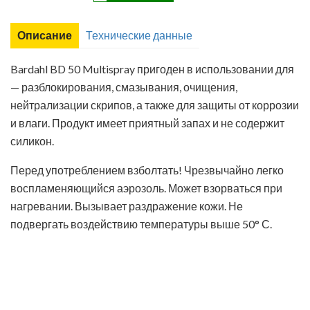
Лист технических данных
Паспорт безопасности химической продукции
Описание
Технические данные
Bardahl BD 50 Multispray пригоден в использовании для
— разблокирования, смазывания, очищения,
нейтрализации скрипов, а также для защиты от коррозии
и влаги. Продукт имеет приятный запах и не содержит
силикон.
Перед употреблением взболтать! Чрезвычайно легко
воспламеняющийся аэрозоль. Может взорваться при
нагревании. Вызывает раздражение кожи. Не
подвергать воздействию температуры выше
50° С.